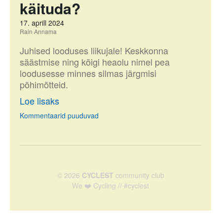
käituda?
17. aprill 2024
Rain Annama
Juhised looduses liikujale! Keskkonna
säästmise ning kõigi heaolu nimel pea
loodusesse minnes silmas järgmisi
põhimõtteid.
Loe lisaks
Kommentaarid puuduvad
© 2026
CYCLEST
community club
We ❤️ Cycling // #cyclest